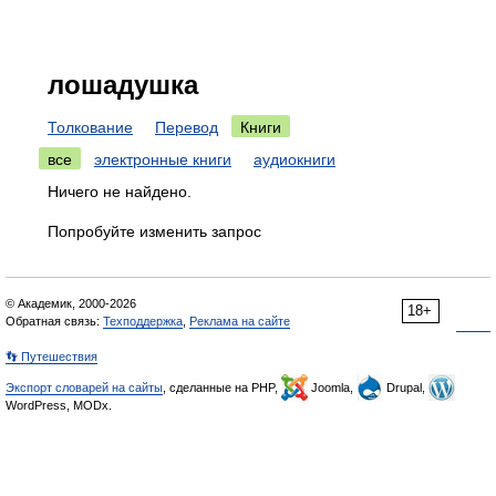
лошадушка
Толкование
Перевод
Книги
все
электронные книги
аудиокниги
Ничего не найдено.
Попробуйте изменить запрос
© Академик, 2000-2026
18+
Обратная связь:
Техподдержка
,
Реклама на сайте
👣 Путешествия
Экспорт словарей на сайты
, сделанные на PHP,
Joomla,
Drupal,
WordPress, MODx.